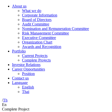
About us
What we do
Corporate Information
Board of Directors
Audit Committee
Nomination and Remuneration Committee
Risk Management Committee
Executive Committee
Organization Chart
Awards and Recognition
Portfolio
Current Projects
Complete Projects
Investor Relations
Career Opportunities
Position
Contact us
Language
English
Thai
/
Th
En
Complete Project