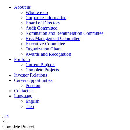
About us
What we do
Corporate Information
Board of Directors
Audit Committee
Nomination and Remuneration Committee
Risk Management Committee
Executive Committee
Organization Chart
Awards and Recognition
Portfolio
Current Projects
Complete Projects
Investor Relations
Career Opportunities
Position
Contact us
Language
English
Thai
/
Th
En
Complete Project