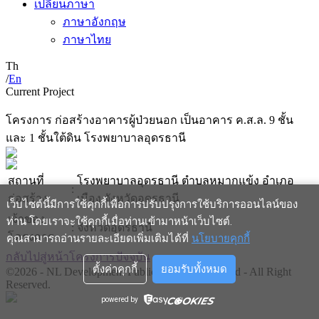
เปลี่ยนภาษา
ภาษาอังกฤษ
ภาษาไทย
Th
/
En
Current Project
โครงการ ก่อสร้างอาคารผู้ป่วยนอก เป็นอาคาร ค.ส.ล. 9 ชั้น
และ 1 ชั้นใต้ดิน โรงพยาบาลอุดรธานี
สถานที่
โรงพยาบาลอุดรธานี ตำบลหมากแข้ง อำเภอ
:
ก่อสร้าง
เมือง จังหวัดอุดรธานี
เว็บไซต์นี้มีการใช้คุกกี้เพื่อการปรับปรุงการใช้บริการออนไลน์ของ
เจ้าของ
ท่าน โดยเราจะใช้คุกกี้เมื่อท่านเข้ามาหน้าเว็บไซต์
.
:
จังหวัดอุดรธานี
โครงการ
คุณสามารถอ่านรายละเอียดเพิ่มเติมได้ที่
นโยบายคุกกี้
กลับไปสู่หน้าโครงการปัจจุบัน
ตั้งค่าคุกกี้
ยอมรับทั้งหมด
©2026 - NL Development Public Company Limited - All Right
Reserved.
powered by